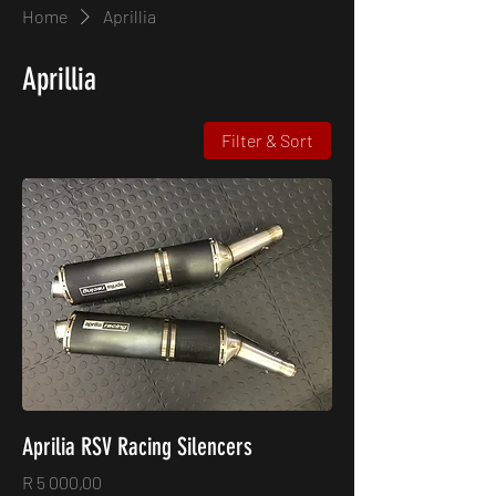
Home
Aprillia
Aprillia
Filter & Sort
Aprilia RSV Racing Silencers
Price
R 5 000,00